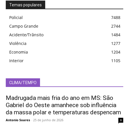
Temas populares
Policial
7488
Campo Grande
2744
Acidente/Trânsito
1484
Violência
1277
Economia
1204
Interior
1105
CLIMA/TEMPO
Madrugada mais fria do ano em MS: São
Gabriel do Oeste amanhece sob influência
da massa polar e temperaturas despencam
Antonio Soares
-
25 de junho de 2026
0