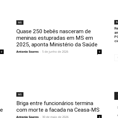
P
MS
Re
Quase 250 bebês nasceram de
an
PC
meninas estupradas em MS em
ci
2025, aponta Ministério da Saúde
Antonio Soares
-
5 de junho de 2026
0
0
MS
Briga entre funcionários termina
de
com morte a facada na Ceasa-MS
Antonio Soares
-
30 de maio de 2026
0