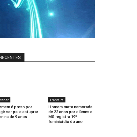
RECENTES
nterior
Fronteira
mem é preso por
Homem mata namorada
ngir ser pai e estuprar
de 22 anos por ciúmes e
nina de 9 anos
MS registra 19º
feminicídio do ano