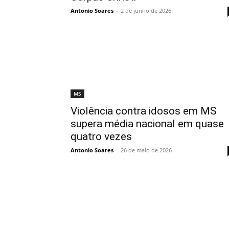
Antonio Soares
-
2 de junho de 2026
MS
Violência contra idosos em MS
supera média nacional em quase
quatro vezes
Antonio Soares
-
26 de maio de 2026