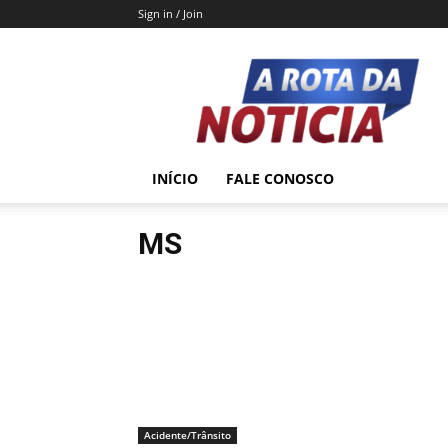
Sign in / Join
A
Rota
da
Notícia
INÍCIO
FALE CONOSCO
MS
Acidente/Trânsito