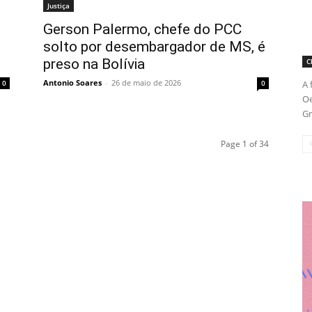
Justiça
Gerson Palermo, chefe do PCC
solto por desembargador de MS, é
preso na Bolívia
C
Antonio Soares
-
26 de maio de 2026
A 
0
0
Oe
Gr
Page 1 of 34