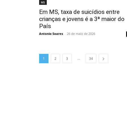
MS
Em MS, taxa de suicídios entre
crianças e jovens é a 3ª maior do
País
Antonio Soares
-
26 de maio de 2026
...
1
2
3
34