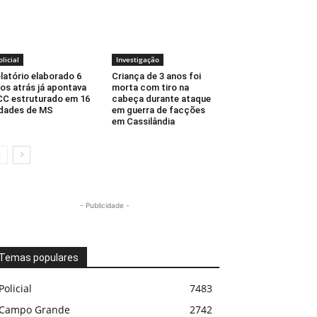
olicial
Investigação
latório elaborado 6
Criança de 3 anos foi
os atrás já apontava
morta com tiro na
C estruturado em 16
cabeça durante ataque
dades de MS
em guerra de facções
em Cassilândia
- Publicidade -
Temas populares
Policial
7483
Campo Grande
2742