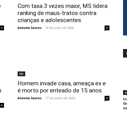
e
Com taxa 3 vezes maior, MS lidera
ranking de maus-tratos contra
crianças e adolescentes
Antonio Soares
-
26 de julho de 2026
0
0
MS
Homem invade casa, ameaça ex e
o
é morto por enteado de 15 anos
I
Antonio Soares
-
17 de junho de 2026
0
Ho
fi
0
me