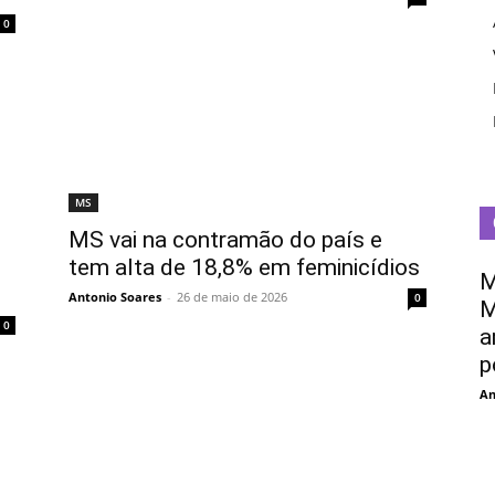
0
MS
MS vai na contramão do país e
tem alta de 18,8% em feminicídios
M
Antonio Soares
-
26 de maio de 2026
0
M
0
a
p
An