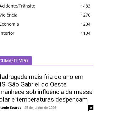
Acidente/Trânsito
1483
Violência
1276
Economia
1204
Interior
1104
CLIMA/TEMPO
adrugada mais fria do ano em
S: São Gabriel do Oeste
manhece sob influência da massa
olar e temperaturas despencam
tonio Soares
-
25 de junho de 2026
0