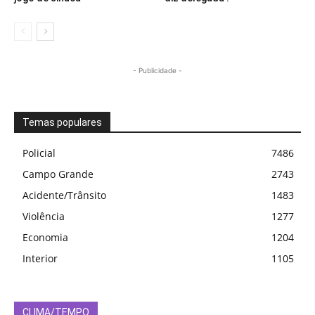
- Publicidade -
Temas populares
Policial
7486
Campo Grande
2743
Acidente/Trânsito
1483
Violência
1277
Economia
1204
Interior
1105
CLIMA/TEMPO