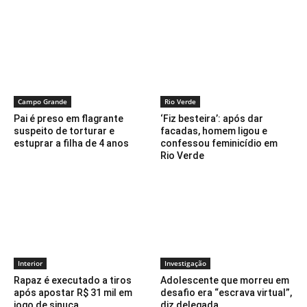
Campo Grande
Rio Verde
Pai é preso em flagrante
‘Fiz besteira’: após dar
suspeito de torturar e
facadas, homem ligou e
estuprar a filha de 4 anos
confessou feminicídio em
Rio Verde
Interior
Investigação
Rapaz é executado a tiros
Adolescente que morreu em
após apostar R$ 31 mil em
desafio era “escrava virtual”,
jogo de sinuca
diz delegada .