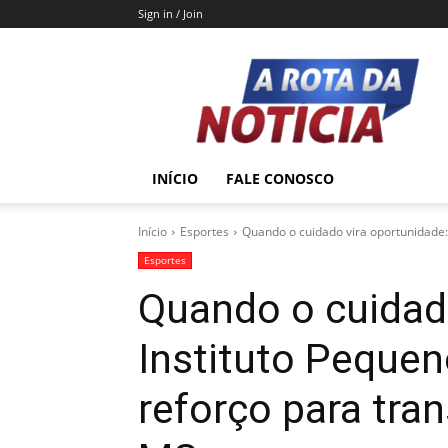
Sign in / Join
A
Rota
da
Notícia
INÍCIO
FALE CONOSCO
Início
Esportes
Quando o cuidado vira oportunidade:
Esportes
Quando o cuidado
Instituto Peque
reforço para tra