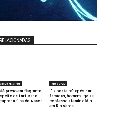
RELACIONADAS
ampo Grande
Rio Verde
i é preso em flagrante
‘Fiz besteira’: após dar
speito de torturar e
facadas, homem ligou e
tuprar a filha de 4 anos
confessou feminicídio
em Rio Verde