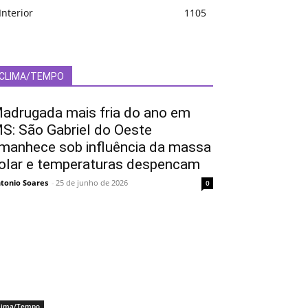
Interior
1105
CLIMA/TEMPO
adrugada mais fria do ano em
S: São Gabriel do Oeste
manhece sob influência da massa
olar e temperaturas despencam
tonio Soares
-
25 de junho de 2026
0
lima/Tempo