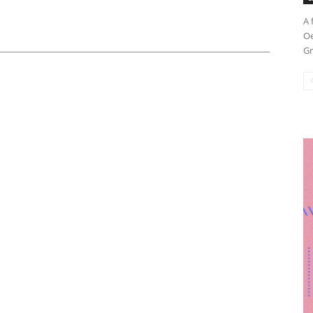
A 
Oe
Gr