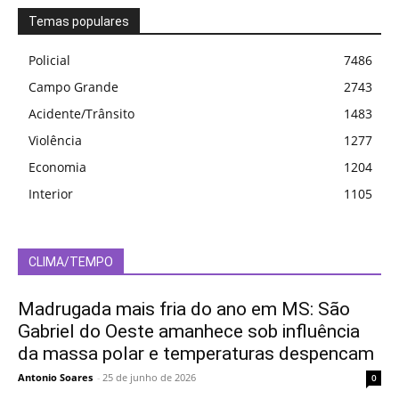
Temas populares
Policial
7486
Campo Grande
2743
Acidente/Trânsito
1483
Violência
1277
Economia
1204
Interior
1105
CLIMA/TEMPO
Madrugada mais fria do ano em MS: São
Gabriel do Oeste amanhece sob influência
da massa polar e temperaturas despencam
Antonio Soares
-
25 de junho de 2026
0