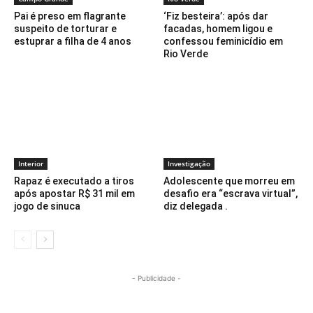
Pai é preso em flagrante
‘Fiz besteira’: após dar
suspeito de torturar e
facadas, homem ligou e
estuprar a filha de 4 anos
confessou feminicídio em
Rio Verde
Interior
Investigação
Rapaz é executado a tiros
Adolescente que morreu em
após apostar R$ 31 mil em
desafio era “escrava virtual”,
jogo de sinuca
diz delegada .
- Publicidade -