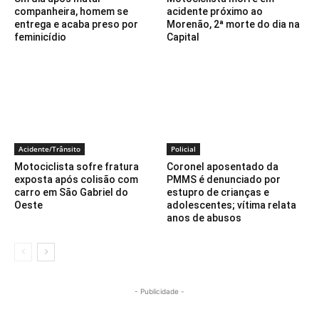
companheira, homem se
acidente próximo ao
entrega e acaba preso por
Morenão, 2ª morte do dia na
feminicídio
Capital
Acidente/Trânsito
Policial
Motociclista sofre fratura
Coronel aposentado da
exposta após colisão com
PMMS é denunciado por
carro em São Gabriel do
estupro de crianças e
Oeste
adolescentes; vítima relata
anos de abusos
- Publicidade -