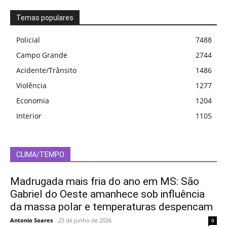
Temas populares
Policial
7488
Campo Grande
2744
Acidente/Trânsito
1486
Violência
1277
Economia
1204
Interior
1105
CLIMA/TEMPO
Madrugada mais fria do ano em MS: São
Gabriel do Oeste amanhece sob influência
da massa polar e temperaturas despencam
Antonio Soares
-
25 de junho de 2026
0