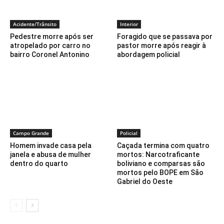
Acidente/Trânsito
Interior
Pedestre morre após ser
Foragido que se passava por
atropelado por carro no
pastor morre após reagir à
bairro Coronel Antonino
abordagem policial
Campo Grande
Policial
Homem invade casa pela
Caçada termina com quatro
janela e abusa de mulher
mortos: Narcotraficante
dentro do quarto
boliviano e comparsas são
mortos pelo BOPE em São
Gabriel do Oeste