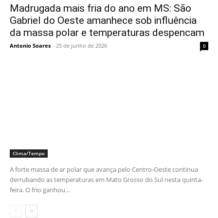
Madrugada mais fria do ano em MS: São
Gabriel do Oeste amanhece sob influência
da massa polar e temperaturas despencam
Antonio Soares
-
25 de junho de 2026
0
Clima/Tempo
A forte massa de ar polar que avança pelo Centro-Oeste continua
derrubando as temperaturas em Mato Grosso do Sul nesta quinta-
feira. O frio ganhou...