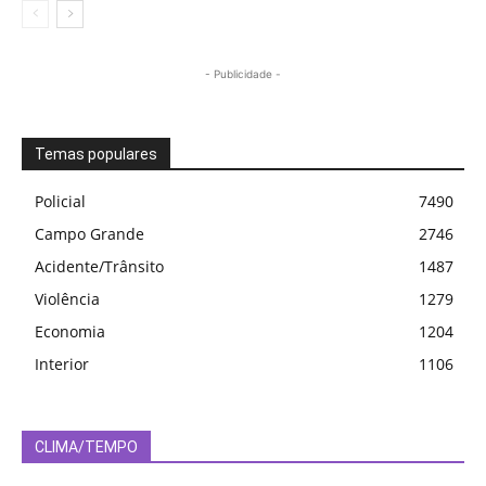
- Publicidade -
Temas populares
Policial
7490
Campo Grande
2746
Acidente/Trânsito
1487
Violência
1279
Economia
1204
Interior
1106
CLIMA/TEMPO