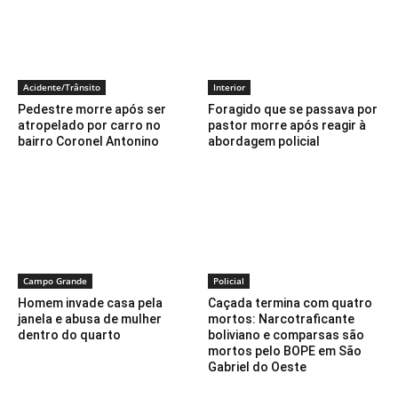
Acidente/Trânsito
Interior
Pedestre morre após ser
Foragido que se passava por
atropelado por carro no
pastor morre após reagir à
bairro Coronel Antonino
abordagem policial
Campo Grande
Policial
Homem invade casa pela
Caçada termina com quatro
janela e abusa de mulher
mortos: Narcotraficante
dentro do quarto
boliviano e comparsas são
mortos pelo BOPE em São
Gabriel do Oeste