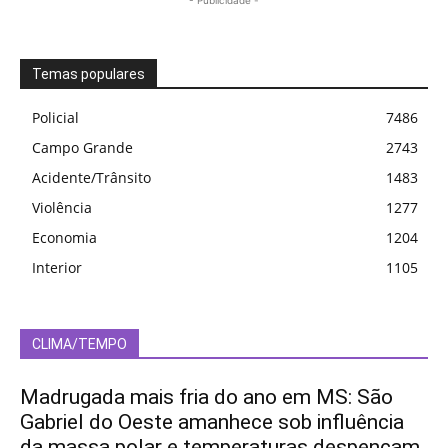
Temas populares
Policial
7486
Campo Grande
2743
Acidente/Trânsito
1483
Violência
1277
Economia
1204
Interior
1105
CLIMA/TEMPO
Madrugada mais fria do ano em MS: São
Gabriel do Oeste amanhece sob influência
da massa polar e temperaturas despencam