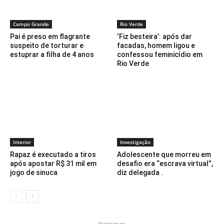
Campo Grande
Rio Verde
Pai é preso em flagrante
‘Fiz besteira’: após dar
suspeito de torturar e
facadas, homem ligou e
estuprar a filha de 4 anos
confessou feminicídio em
Rio Verde
Interior
Investigação
Rapaz é executado a tiros
Adolescente que morreu em
após apostar R$ 31 mil em
desafio era “escrava virtual”,
jogo de sinuca
diz delegada .
- Publicidade -