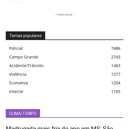
- Publicidade -
Temas populares
Policial
7486
Campo Grande
2743
Acidente/Trânsito
1483
Violência
1277
Economia
1204
Interior
1105
CLIMA/TEMPO
Madrugada mais fria do ano em MS: São