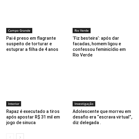
Campo Grande
Rio Verde
Pai é preso em flagrante
‘Fiz besteira’: após dar
suspeito de torturar e
facadas, homem ligou e
estuprar a filha de 4 anos
confessou feminicídio em
Rio Verde
Interior
Investigação
Rapaz é executado a tiros
Adolescente que morreu em
após apostar R$ 31 mil em
desafio era “escrava virtual”,
jogo de sinuca
diz delegada .