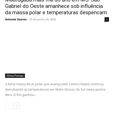
Gabriel do Oeste amanhece sob influência
da massa polar e temperaturas despencam
Antonio Soares
-
25 de junho de 2026
0
Clima/Tempo
A forte massa de ar polar que avança pelo Centro-Oeste continua
derrubando as temperaturas em Mato Grosso do Sul nesta quinta-
feira. O frio ganhou...