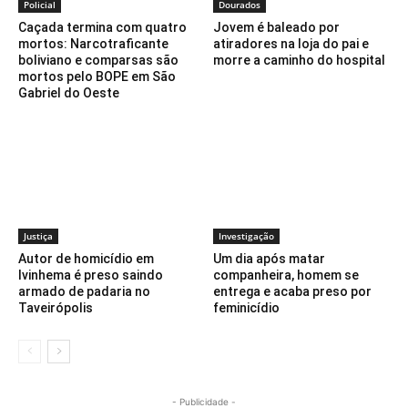
Policial
Dourados
Caçada termina com quatro
Jovem é baleado por
mortos: Narcotraficante
atiradores na loja do pai e
boliviano e comparsas são
morre a caminho do hospital
mortos pelo BOPE em São
Gabriel do Oeste
Justiça
Investigação
Autor de homicídio em
Um dia após matar
Ivinhema é preso saindo
companheira, homem se
armado de padaria no
entrega e acaba preso por
Taveirópolis
feminicídio
- Publicidade -