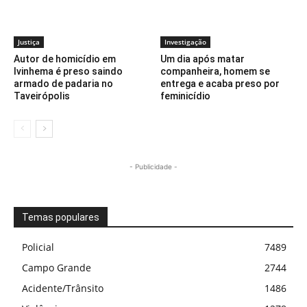
Justiça
Investigação
Autor de homicídio em
Um dia após matar
Ivinhema é preso saindo
companheira, homem se
armado de padaria no
entrega e acaba preso por
Taveirópolis
feminicídio
- Publicidade -
Temas populares
Policial
7489
Campo Grande
2744
Acidente/Trânsito
1486