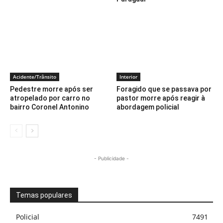
Acidente/Trânsito
Interior
Pedestre morre após ser
Foragido que se passava por
atropelado por carro no
pastor morre após reagir à
bairro Coronel Antonino
abordagem policial
- Publicidade -
Temas populares
Policial
7491