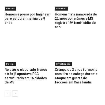
Interior
Fronteira
Homem é preso por fingir ser
Homem mata namorada de
pai e estuprar menina de 9
22 anos por ciúmes e MS
anos
registra 19º feminicídio do
ano
Policial
Investigação
Relatório elaborado 6 anos
Criança de 3 anos foi morta
atrás já apontava PCC
com tiro na cabeça durante
estruturado em 16 cidades
ataque em guerra de
de MS
facções em Cassilândia