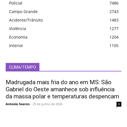
Policial
7486
Campo Grande
2743
Acidente/Trânsito
1483
Violência
1277
Economia
1204
Interior
1105
CLIMA/TEMPO
Madrugada mais fria do ano em MS: São
Gabriel do Oeste amanhece sob influência
da massa polar e temperaturas despencam
Antonio Soares
-
25 de junho de 2026
0