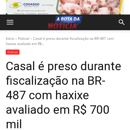
Início
Policial
Casal é preso durante fiscalização na BR-487 com
haxixe avaliado em R$...
Policial
Casal é preso durante
fiscalização na BR-
487 com haxixe
avaliado em R$ 700
mil