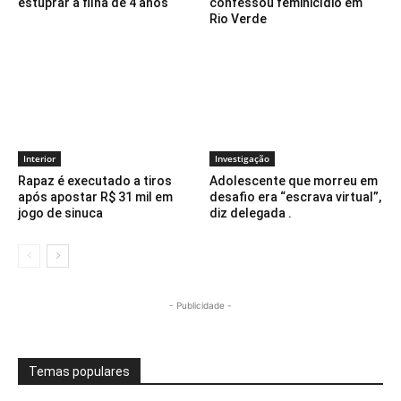
estuprar a filha de 4 anos
confessou feminicídio em
Rio Verde
Interior
Investigação
Rapaz é executado a tiros
Adolescente que morreu em
após apostar R$ 31 mil em
desafio era “escrava virtual”,
jogo de sinuca
diz delegada .
- Publicidade -
Temas populares