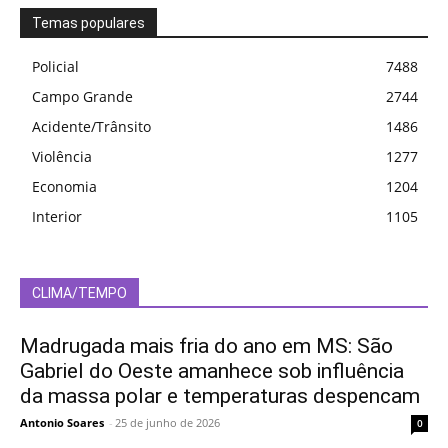
Temas populares
Policial
7488
Campo Grande
2744
Acidente/Trânsito
1486
Violência
1277
Economia
1204
Interior
1105
CLIMA/TEMPO
Madrugada mais fria do ano em MS: São
Gabriel do Oeste amanhece sob influência
da massa polar e temperaturas despencam
Antonio Soares
-
25 de junho de 2026
0