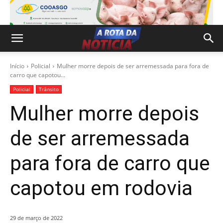
Início
Policial
Mulher morre depois de ser arremessada para fora de
carro que capotou...
Policial
Trânsito
Mulher morre depois
de ser arremessada
para fora de carro que
capotou em rodovia
29 de março de 2022