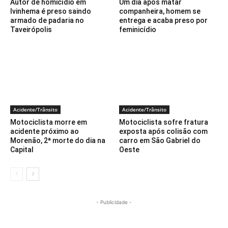
Autor de homicídio em
Um dia após matar
Ivinhema é preso saindo
companheira, homem se
armado de padaria no
entrega e acaba preso por
Taveirópolis
feminicídio
Acidente/Trânsito
Acidente/Trânsito
Motociclista morre em
Motociclista sofre fratura
acidente próximo ao
exposta após colisão com
Morenão, 2ª morte do dia na
carro em São Gabriel do
Capital
Oeste
- Publicidade -