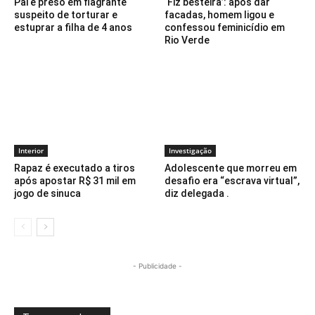
Pai é preso em flagrante
‘Fiz besteira’: após dar
suspeito de torturar e
facadas, homem ligou e
estuprar a filha de 4 anos
confessou feminicídio em
Rio Verde
Interior
Investigação
Rapaz é executado a tiros
Adolescente que morreu em
após apostar R$ 31 mil em
desafio era “escrava virtual”,
jogo de sinuca
diz delegada .
- Publicidade -