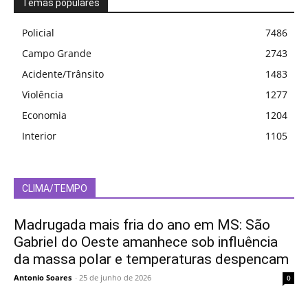
Temas populares
Policial
7486
Campo Grande
2743
Acidente/Trânsito
1483
Violência
1277
Economia
1204
Interior
1105
CLIMA/TEMPO
Madrugada mais fria do ano em MS: São
Gabriel do Oeste amanhece sob influência
da massa polar e temperaturas despencam
Antonio Soares
-
25 de junho de 2026
0