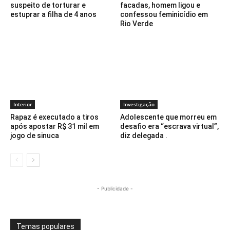
suspeito de torturar e
facadas, homem ligou e
estuprar a filha de 4 anos
confessou feminicídio em
Rio Verde
Interior
Investigação
Rapaz é executado a tiros
Adolescente que morreu em
após apostar R$ 31 mil em
desafio era “escrava virtual”,
jogo de sinuca
diz delegada .
- Publicidade -
Temas populares