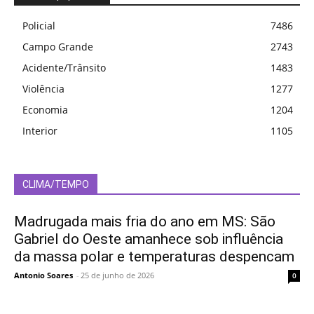
Policial
7486
Campo Grande
2743
Acidente/Trânsito
1483
Violência
1277
Economia
1204
Interior
1105
CLIMA/TEMPO
Madrugada mais fria do ano em MS: São
Gabriel do Oeste amanhece sob influência
da massa polar e temperaturas despencam
Antonio Soares
-
25 de junho de 2026
0