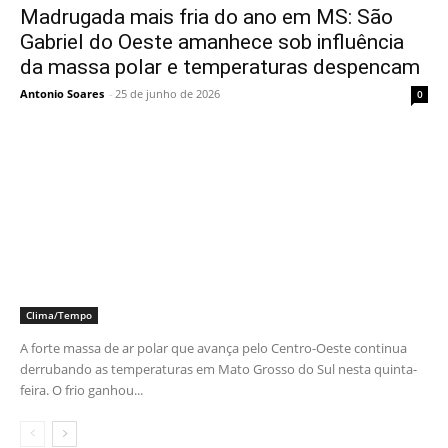
Madrugada mais fria do ano em MS: São
Gabriel do Oeste amanhece sob influência
da massa polar e temperaturas despencam
Antonio Soares
-
25 de junho de 2026
0
Clima/Tempo
A forte massa de ar polar que avança pelo Centro-Oeste continua
derrubando as temperaturas em Mato Grosso do Sul nesta quinta-
feira. O frio ganhou...