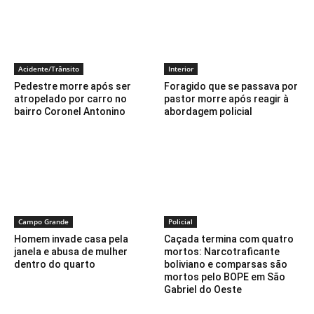
Acidente/Trânsito
Interior
Pedestre morre após ser
Foragido que se passava por
atropelado por carro no
pastor morre após reagir à
bairro Coronel Antonino
abordagem policial
Campo Grande
Policial
Homem invade casa pela
Caçada termina com quatro
janela e abusa de mulher
mortos: Narcotraficante
dentro do quarto
boliviano e comparsas são
mortos pelo BOPE em São
Gabriel do Oeste