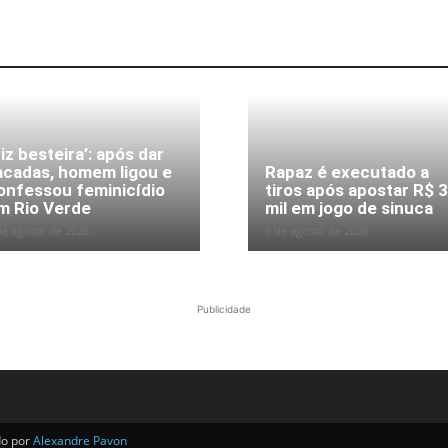
Fiz besteira’: após dar
acadas, homem ligou e
Rapaz é executado a
onfessou feminicídio
tiros após apostar R$ 
m Rio Verde
mil em jogo de sinuca
de agosto de 2026
6 de agosto de 2026
Publicidade
do por
Alexandre Pavon