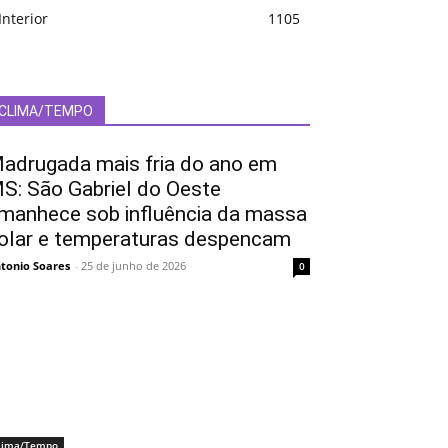
Interior
1105
CLIMA/TEMPO
adrugada mais fria do ano em
S: São Gabriel do Oeste
manhece sob influência da massa
olar e temperaturas despencam
tonio Soares
-
25 de junho de 2026
0
lima/Tempo