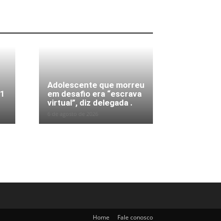
Adolescente que morreu
31
em desafio era “escrava
virtual”, diz delegada .
6 de agosto de 2026
Home
Fale conosco