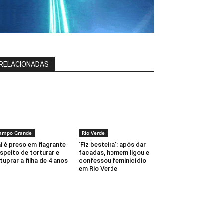
RELACIONADAS
ampo Grande
Rio Verde
i é preso em flagrante
‘Fiz besteira’: após dar
speito de torturar e
facadas, homem ligou e
tuprar a filha de 4 anos
confessou feminicídio
em Rio Verde