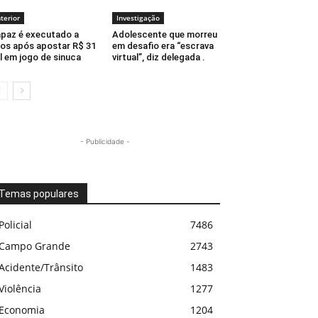
nterior
Investigação
paz é executado a
Adolescente que morreu
ros após apostar R$ 31
em desafio era “escrava
l em jogo de sinuca
virtual”, diz delegada .
- Publicidade -
Temas populares
Policial
7486
Campo Grande
2743
Acidente/Trânsito
1483
Violência
1277
Economia
1204