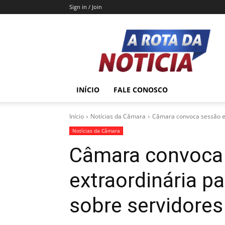
Sign in / Join
A
Rota
da
Notícia
INÍCIO
FALE CONOSCO
Início
Notícias da Câmara
Câmara convoca sessão ext
Notícias da Câmara
Câmara convoca
extraordinária pa
sobre servidores 