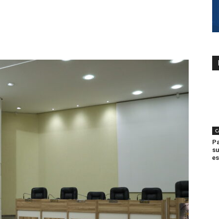
C
Pa
su
es