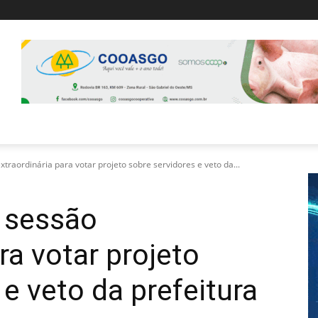
raordinária para votar projeto sobre servidores e veto da...
 sessão
ra votar projeto
e veto da prefeitura