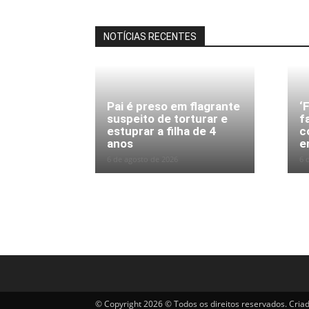
NOTÍCIAS RECENTES
Pai é preso em flagrante
‘
suspeito de torturar e
f
estuprar a filha de 4
c
anos
e
6 de agosto de 2026
6 
© Copyright 2026 © Todos os direitos reservados. Cria