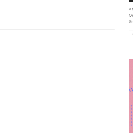
A 
Oe
Gr