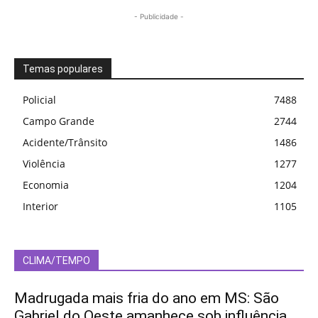
- Publicidade -
Temas populares
Policial
7488
Campo Grande
2744
Acidente/Trânsito
1486
Violência
1277
Economia
1204
Interior
1105
CLIMA/TEMPO
Madrugada mais fria do ano em MS: São
Gabriel do Oeste amanhece sob influência