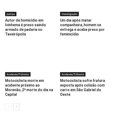
Justiça
Investigação
Autor de homicídio em
Um dia após matar
Ivinhema é preso saindo
companheira, homem se
armado de padaria no
entrega e acaba preso por
Taveirópolis
feminicídio
Acidente/Trânsito
Acidente/Trânsito
Motociclista morre em
Motociclista sofre fratura
acidente próximo ao
exposta após colisão com
Morenão, 2ª morte do dia na
carro em São Gabriel do
Capital
Oeste