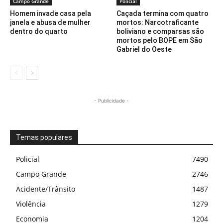
Campo Grande
Policial
Homem invade casa pela
Caçada termina com quatro
janela e abusa de mulher
mortos: Narcotraficante
dentro do quarto
boliviano e comparsas são
mortos pelo BOPE em São
Gabriel do Oeste
- Publicidade -
Temas populares
Policial
7490
Campo Grande
2746
Acidente/Trânsito
1487
Violência
1279
Economia
1204