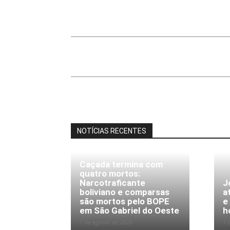
Share
NOTÍCIAS RECENTES
Caçada termina com
quatro mortos:
Narcotraficante
J
boliviano e comparsas
a
são mortos pelo BOPE
e
em São Gabriel do Oeste
h
7 de agosto de 2026
7 