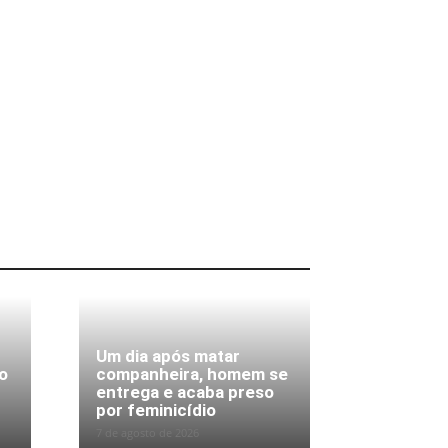
Um dia após matar
o
companheira, homem se
entrega e acaba preso
por feminicídio
7 de agosto de 2026