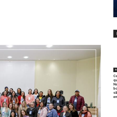
P
Ca
qu
Na
bo
sã
em