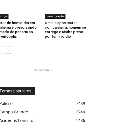
ustiça
Investigação
tor de homicídio em
Um dia após matar
inhema é preso saindo
companheira, homem se
mado de padaria no
entrega e acaba preso
veirópolis
por feminicídio
- Publicidade -
Temas populares
Policial
7489
Campo Grande
2744
Acidente/Trânsito
1486