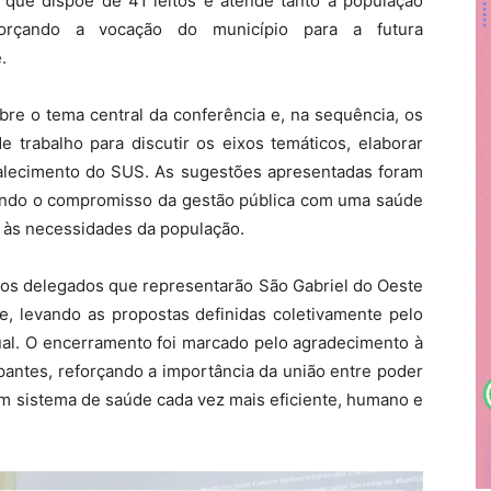
, que dispõe de 41 leitos e atende tanto a população
forçando a vocação do município para a futura
.
bre o tema central da conferência e, na sequência, os
e trabalho para discutir os eixos temáticos, elaborar
rtalecimento do SUS. As sugestões apresentadas foram
çando o compromisso da gestão pública com uma saúde
a às necessidades da população.
s os delegados que representarão São Gabriel do Oeste
e, levando as propostas definidas coletivamente pelo
ual. O encerramento foi marcado pelo agradecimento à
pantes, reforçando a importância da união entre poder
um sistema de saúde cada vez mais eficiente, humano e