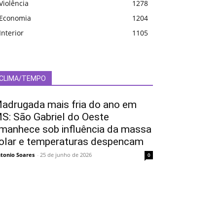
Violência
1278
Economia
1204
Interior
1105
CLIMA/TEMPO
adrugada mais fria do ano em
S: São Gabriel do Oeste
manhece sob influência da massa
olar e temperaturas despencam
tonio Soares
-
25 de junho de 2026
0