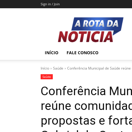
Sign in / Join
A
Rota
da
Notícia
INÍCIO
FALE CONOSCO
Início
Saúde
Conferência Municipal de Saúde reúne c
Saúde
Conferência Mun
reúne comunidade
propostas e for