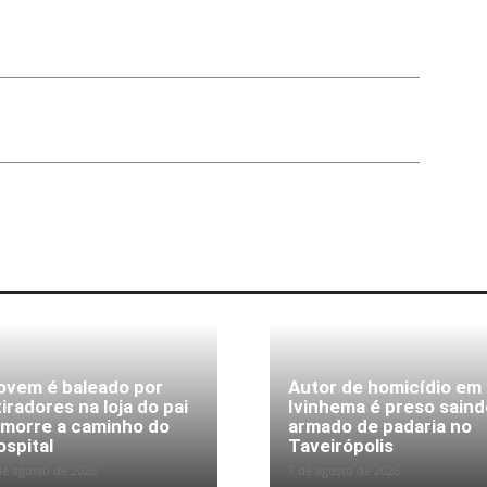
ovem é baleado por
Autor de homicídio em
tiradores na loja do pai
Ivinhema é preso saind
 morre a caminho do
armado de padaria no
ospital
Taveirópolis
de agosto de 2026
7 de agosto de 2026