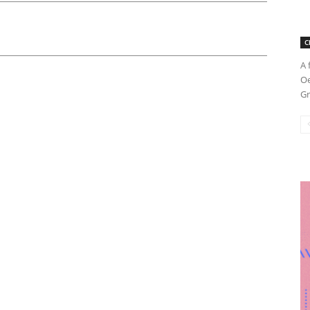
C
A 
Oe
Gr