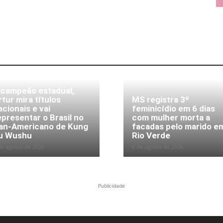
icampeão estadual,
rtur mira títulos
MS registra 3º
acionais e vai
feminicídio em 6 dias
epresentar o Brasil no
com mulher morta a
an-Americano de Kung
facadas pelo marido e
u Wushu
Rio Verde
de agosto de 2026
6 de agosto de 2026
Publicidade