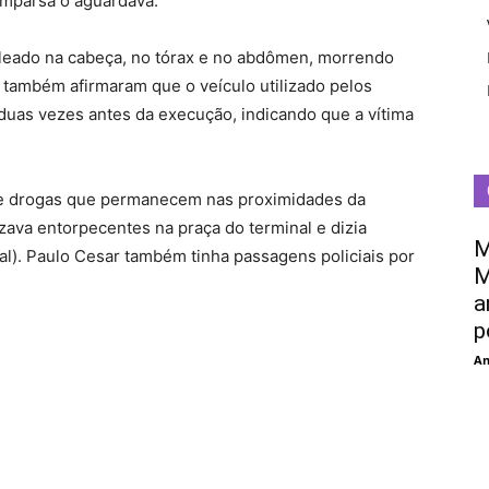
omparsa o aguardava.
aleado na cabeça, no tórax e no abdômen, morrendo
também afirmaram que o veículo utilizado pelos
duas vezes antes da execução, indicando que a vítima
e drogas que permanecem nas proximidades da
izava entorpecentes na praça do terminal e dizia
M
l). Paulo Cesar também tinha passagens policiais por
M
a
p
An