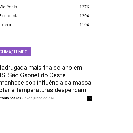
Violência
1276
Economia
1204
Interior
1104
CLIMA/TEMPO
adrugada mais fria do ano em
S: São Gabriel do Oeste
manhece sob influência da massa
olar e temperaturas despencam
tonio Soares
-
25 de junho de 2026
0