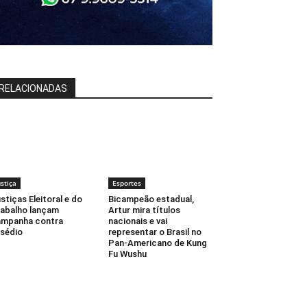
RELACIONADAS
ustiça
Esportes
stiças Eleitoral e do
Bicampeão estadual,
abalho lançam
Artur mira títulos
ampanha contra
nacionais e vai
sédio
representar o Brasil no
Pan-Americano de Kung
Fu Wushu