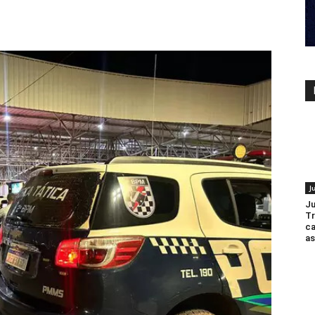
J
Ju
Tr
c
as