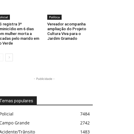
olicial
Política
 registra 3º
Vereador acompanha
minicídio em 6 dias
ampliação do Projeto
m mulher morta a
Cultura Viva para o
cadas pelo marido em
Jardim Gramado
o Verde
- Publicidade -
Temas populares
Policial
7484
Campo Grande
2742
Acidente/Trânsito
1483