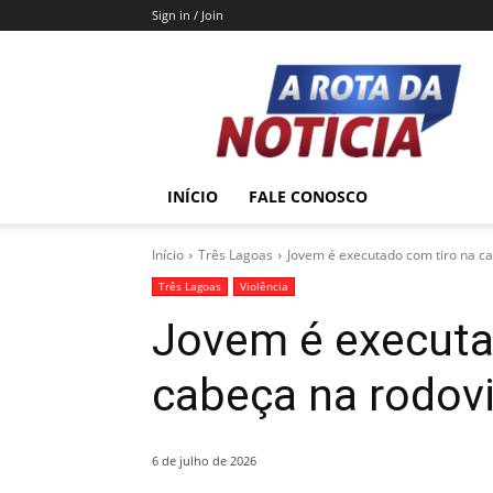
Sign in / Join
A
Rota
da
Notícia
INÍCIO
FALE CONOSCO
Início
Três Lagoas
Jovem é executado com tiro na ca
Três Lagoas
Violência
Jovem é executa
cabeça na rodovi
6 de julho de 2026