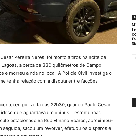
P
MS
fe
co
fa
Ri
esar Pereira Neres, foi morto a tiros na noite de
s Lagoas, a cerca de 330 quilômetros de Campo
os e morreu ainda no local. A Polícia Civil investiga o
ime tenha relação com a disputa entre facções
aconteceu por volta das 22h30, quando Paulo Cesar
 idoso que aguardava um ônibus. Testemunhas
ulo estacionado na Rua Elmano Soares, aproximou-
m seguida, sacou um revólver, efetuou os disparos e