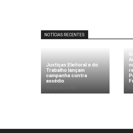
NOTÍCIAS RECENTES
B
A
Justiças Eleitoral e do
n
Trabalho lançam
r
campanha contra
P
assédio
F
6 de agosto de 2026
6 