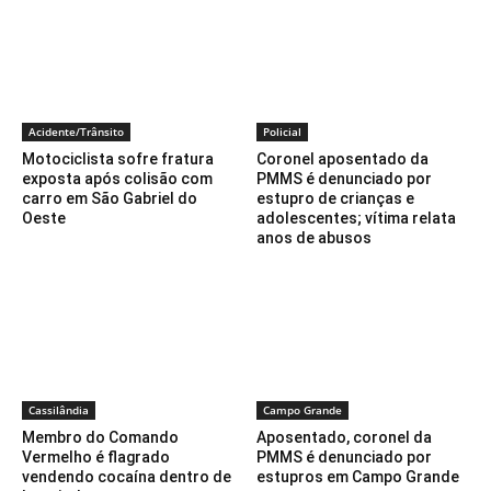
Acidente/Trânsito
Policial
Motociclista sofre fratura
Coronel aposentado da
exposta após colisão com
PMMS é denunciado por
carro em São Gabriel do
estupro de crianças e
Oeste
adolescentes; vítima relata
anos de abusos
Cassilândia
Campo Grande
Membro do Comando
Aposentado, coronel da
Vermelho é flagrado
PMMS é denunciado por
vendendo cocaína dentro de
estupros em Campo Grande