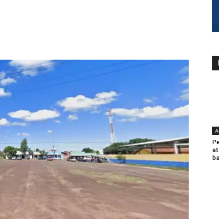
A
Pe
at
ba