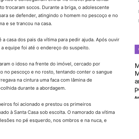
to trocaram socos. Durante a briga, o adolescente
para se defender, atingindo o homem no pescoço e no
ima e se trancou na casa.
a casa dos pais da vítima para pedir ajuda. Após ouvir
 a equipe foi até o endereço do suspeito.
raram o idoso na frente do imóvel, cercado por
M
to no pescoço e no rosto, tentando conter o sangue
M
rregava na cintura uma faca com lâmina de
a
ecolhida durante a abordagem.
p
An
iros foi acionado e prestou os primeiros
hado à Santa Casa sob escolta. O namorado da vítima
lesões no pé esquerdo, nos ombros e na nuca, e