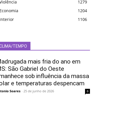
Violência
1279
Economia
1204
Interior
1106
CLIMA/TEMPO
adrugada mais fria do ano em
S: São Gabriel do Oeste
manhece sob influência da massa
olar e temperaturas despencam
tonio Soares
-
25 de junho de 2026
0