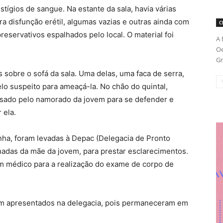
tígios de sangue. Na estante da sala, havia várias
a disfunção erétil, algumas vazias e outras ainda com
C
servativos espalhados pelo local. O material foi
A 
Oe
Gr
s sobre o sofá da sala. Uma delas, uma faca de serra,
lo suspeito para ameaçá-la. No chão do quintal,
 usado pelo namorado da jovem para se defender e
 ela.
nha, foram levadas à Depac (Delegacia de Pronto
das da mãe da jovem, para prestar esclarecimentos.
 um médico para a realização do exame de corpo de
am apresentados na delegacia, pois permaneceram em