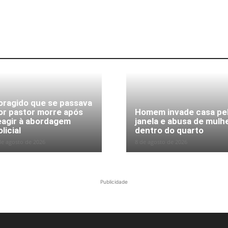
oragido que se passava
or pastor morre após
Homem invade casa pe
eagir à abordagem
janela e abusa de mulh
licial
dentro do quarto
de agosto de 2026
8 de agosto de 2026
Publicidade