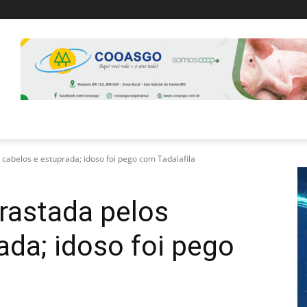
 cabelos e estuprada; idoso foi pego com Tadalafila
rastada pelos
ada; idoso foi pego