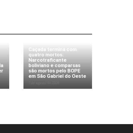
Caçada termina com
quatro mortos:
Narcotraficante
la
boliviano e comparsas
er
são mortos pelo BOPE
em São Gabriel do Oeste
7 de agosto de 2026