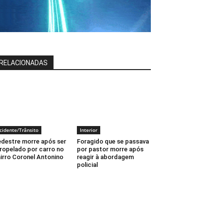
RELACIONADAS
cidente/Trânsito
Interior
destre morre após ser
Foragido que se passava
ropelado por carro no
por pastor morre após
irro Coronel Antonino
reagir à abordagem
policial