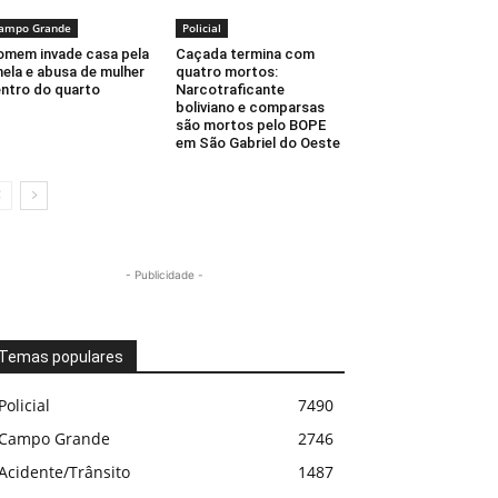
ampo Grande
Policial
mem invade casa pela
Caçada termina com
nela e abusa de mulher
quatro mortos:
ntro do quarto
Narcotraficante
boliviano e comparsas
são mortos pelo BOPE
em São Gabriel do Oeste
- Publicidade -
Temas populares
Policial
7490
Campo Grande
2746
Acidente/Trânsito
1487