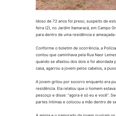
Idoso de 72 anos foi preso, suspeito de est
feira (2), no Jardim Itamaracá, em Campo Gr
para dentro de uma residência e ameaçada 
Conforme o boletim de ocorrência, a Polícia 
contou que caminhava pela Rua Naor Lemes
quando se afastou dos dois e foi abordada 
casa, agarrou a jovem pelos cabelos, a pux
A jovem gritou por socorro enquanto era pu
residência. Ela relatou que o homem estava
pescoço e disse: “agora é só eu e você”. 
partes íntimas e colocou a mão dentro de s
A amiga e o namorado da jovem ouviram os g