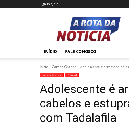
Sign in / Join
A
Rota
da
Notícia
INÍCIO
FALE CONOSCO
Início
Campo Grande
Adolescente é arrastada pelos
Campo Grande
Policial
Adolescente é ar
cabelos e estupr
com Tadalafila