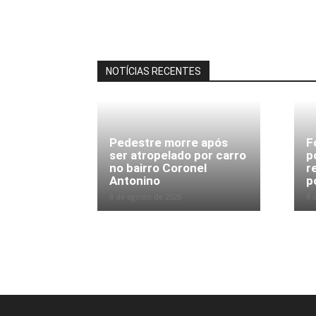
NOTÍCIAS RECENTES
Pedestre morre após
F
ser atropelado por carro
p
no bairro Coronel
r
Antonino
po
8 de agosto de 2026
8 