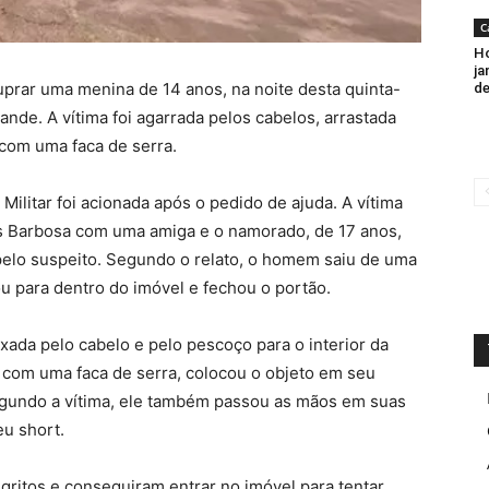
C
Ho
ja
uprar uma menina de 14 anos, na noite desta quinta-
de
ande. A vítima foi agarrada pelos cabelos, arrastada
com uma faca de serra.
Militar foi acionada após o pedido de ajuda. A vítima
 Barbosa com uma amiga e o namorado, de 17 anos,
pelo suspeito. Segundo o relato, o homem saiu de uma
ou para dentro do imóvel e fechou o portão.
xada pelo cabelo e pelo pescoço para o interior da
 com uma faca de serra, colocou o objeto em seu
Segundo a vítima, ele também passou as mãos em suas
eu short.
ritos e conseguiram entrar no imóvel para tentar