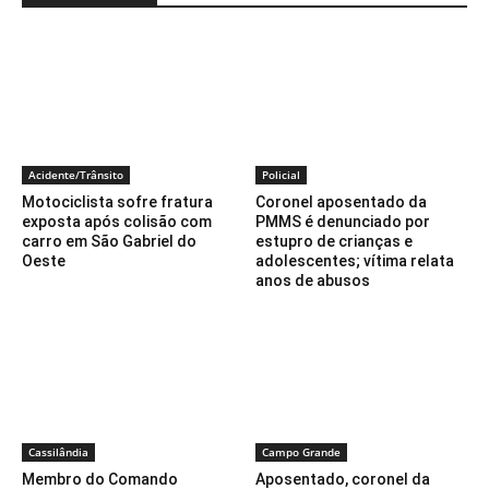
Acidente/Trânsito
Policial
Motociclista sofre fratura
Coronel aposentado da
exposta após colisão com
PMMS é denunciado por
carro em São Gabriel do
estupro de crianças e
Oeste
adolescentes; vítima relata
anos de abusos
Cassilândia
Campo Grande
Membro do Comando
Aposentado, coronel da