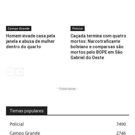
Campo Grande
Policial
Homem invade casa pela
Caçada termina com quatro
janela e abusa de mulher
mortos: Narcotraficante
dentro do quarto
boliviano e comparsas são
mortos pelo BOPE em São
Gabriel do Oeste
- Publicidade -
Temas populares
Policial
7490
Campo Grande
2746