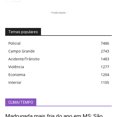
- Publicidade -
Temas populares
Policial
7486
Campo Grande
2743
Acidente/Trânsito
1483
Violência
1277
Economia
1204
Interior
1105
CLIMA/TEMPO
Madrugada mais fria do ano em MS: São