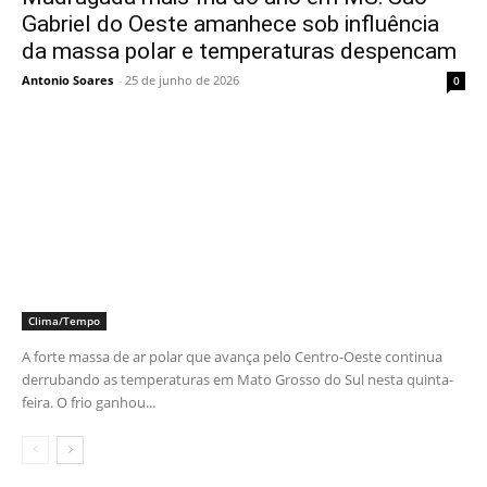
Gabriel do Oeste amanhece sob influência
da massa polar e temperaturas despencam
Antonio Soares
-
25 de junho de 2026
0
Clima/Tempo
A forte massa de ar polar que avança pelo Centro-Oeste continua
derrubando as temperaturas em Mato Grosso do Sul nesta quinta-
feira. O frio ganhou...