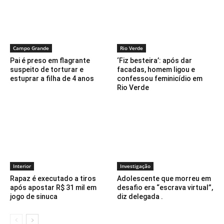
Campo Grande
Rio Verde
Pai é preso em flagrante
‘Fiz besteira’: após dar
suspeito de torturar e
facadas, homem ligou e
estuprar a filha de 4 anos
confessou feminicídio em
Rio Verde
Interior
Investigação
Rapaz é executado a tiros
Adolescente que morreu em
após apostar R$ 31 mil em
desafio era “escrava virtual”,
jogo de sinuca
diz delegada .