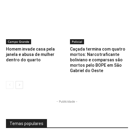
Campo Grande
Policial
Homem invade casa pela
Caçada termina com quatro
janela e abusa de mulher
mortos: Narcotraficante
dentro do quarto
boliviano e comparsas são
mortos pelo BOPE em São
Gabriel do Oeste
- Publicidade -
Temas populares