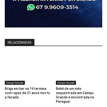
RELACIONADAS
Campo Grande
Campo Grande
Briga em bar na 14 termina
Bebê de um mês
com rapaz de 21 anos morto
sequestrada em Campo
a facada
Grande é encontrada no
Paraguai