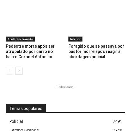
Acidente/Trânsito
Interior
Pedestre morre após ser
Foragido que se passava por
atropelado por carro no
pastor morre após reagir à
bairro Coronel Antonino
abordagem policial
- Publicidade -
Temas populares
Policial
7491
Campo Grande
2748