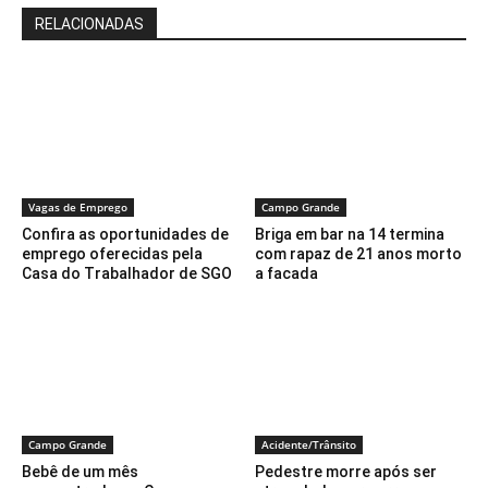
RELACIONADAS
Vagas de Emprego
Campo Grande
Confira as oportunidades de
Briga em bar na 14 termina
emprego oferecidas pela
com rapaz de 21 anos morto
Casa do Trabalhador de SGO
a facada
Campo Grande
Acidente/Trânsito
Bebê de um mês
Pedestre morre após ser