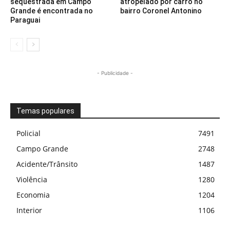
sequestrada em Campo
atropelado por carro no
Grande é encontrada no
bairro Coronel Antonino
Paraguai
- Publicidade -
Temas populares
Policial
7491
Campo Grande
2748
Acidente/Trânsito
1487
Violência
1280
Economia
1204
Interior
1106