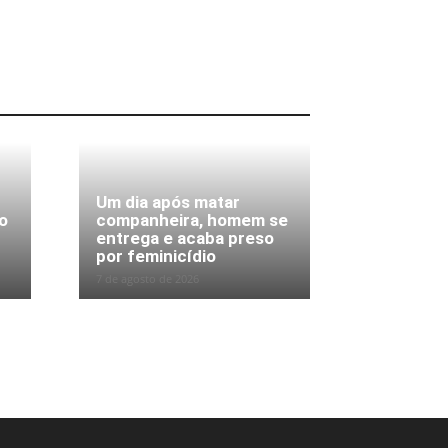
Um dia após matar
o
companheira, homem se
entrega e acaba preso
por feminicídio
7 de agosto de 2026