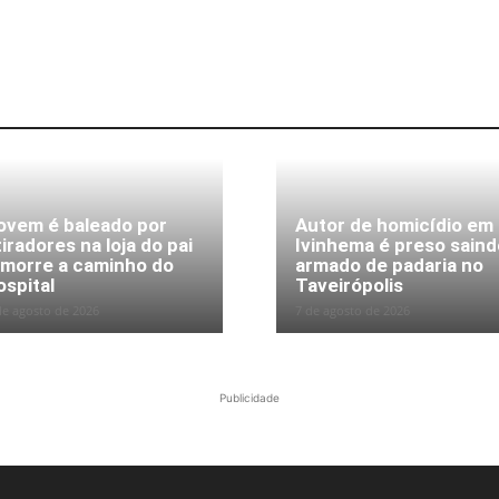
ovem é baleado por
Autor de homicídio em
tiradores na loja do pai
Ivinhema é preso saind
 morre a caminho do
armado de padaria no
ospital
Taveirópolis
de agosto de 2026
7 de agosto de 2026
Publicidade