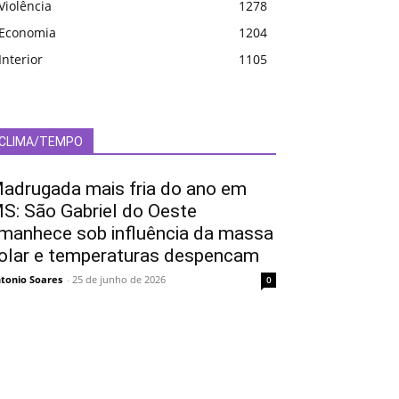
Violência
1278
Economia
1204
Interior
1105
CLIMA/TEMPO
adrugada mais fria do ano em
S: São Gabriel do Oeste
manhece sob influência da massa
olar e temperaturas despencam
tonio Soares
-
25 de junho de 2026
0