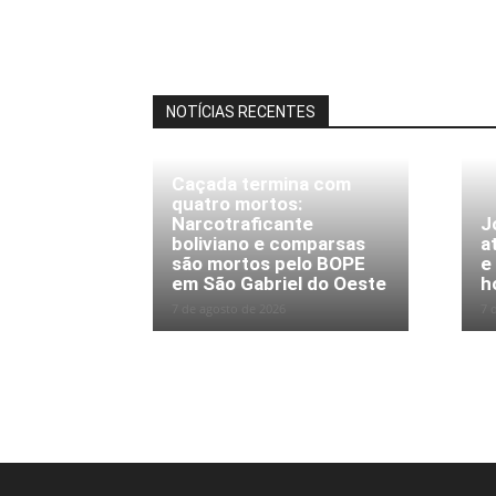
NOTÍCIAS RECENTES
Caçada termina com
quatro mortos:
Narcotraficante
J
boliviano e comparsas
a
são mortos pelo BOPE
e
em São Gabriel do Oeste
h
7 de agosto de 2026
7 