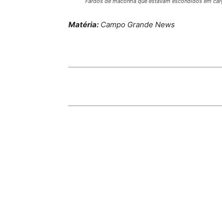
Fardos de maconha que estavam escondidos em carg
Matéria:
Campo Grande News
Share