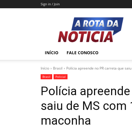
Sign in / Join
A
Rota
da
Notícia
INÍCIO
FALE CONOSCO
Início
Brasil
Polícia apreende no PR carreta que saiu
Brasil
Policial
Polícia apreende
saiu de MS com 
maconha