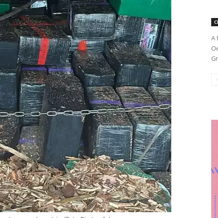
C
A 
Oe
Gr