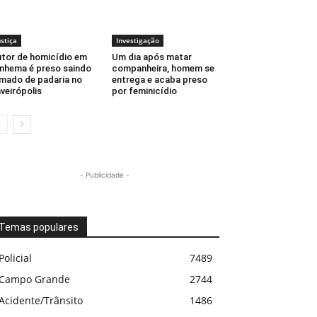
ustiça
Investigação
tor de homicídio em
Um dia após matar
inhema é preso saindo
companheira, homem se
mado de padaria no
entrega e acaba preso
veirópolis
por feminicídio
- Publicidade -
Temas populares
Policial
7489
Campo Grande
2744
Acidente/Trânsito
1486