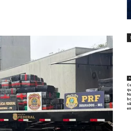
P
Ca
qu
Na
bo
sã
em