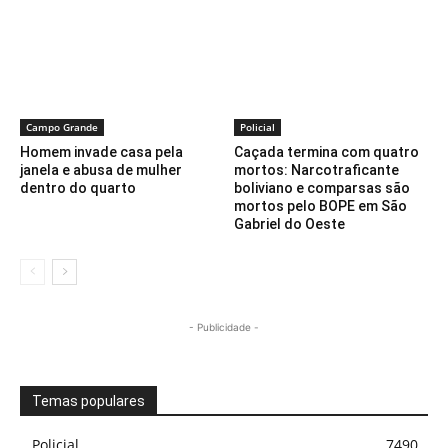
Campo Grande
Policial
Homem invade casa pela
Caçada termina com quatro
janela e abusa de mulher
mortos: Narcotraficante
dentro do quarto
boliviano e comparsas são
mortos pelo BOPE em São
Gabriel do Oeste
- Publicidade -
Temas populares
Policial
7490