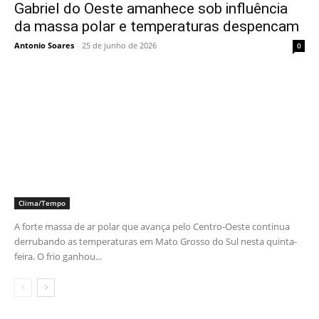
Gabriel do Oeste amanhece sob influência
da massa polar e temperaturas despencam
Antonio Soares
-
25 de junho de 2026
0
Clima/Tempo
A forte massa de ar polar que avança pelo Centro-Oeste continua
derrubando as temperaturas em Mato Grosso do Sul nesta quinta-
feira. O frio ganhou...