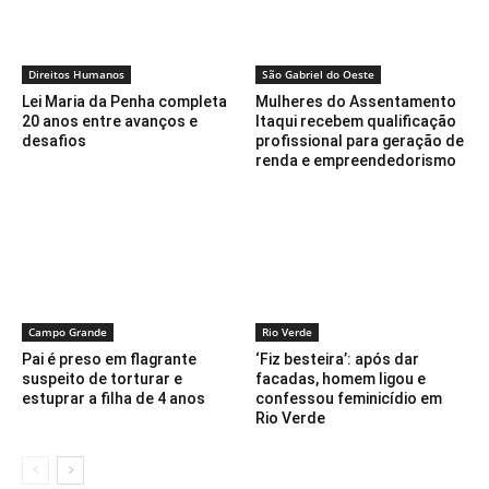
Direitos Humanos
São Gabriel do Oeste
Lei Maria da Penha completa
Mulheres do Assentamento
20 anos entre avanços e
Itaqui recebem qualificação
desafios
profissional para geração de
renda e empreendedorismo
Campo Grande
Rio Verde
Pai é preso em flagrante
‘Fiz besteira’: após dar
suspeito de torturar e
facadas, homem ligou e
estuprar a filha de 4 anos
confessou feminicídio em
Rio Verde