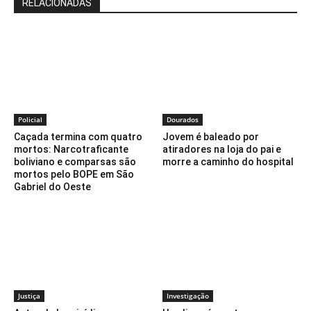
RELACIONADAS
Policial
Dourados
Caçada termina com quatro
Jovem é baleado por
mortos: Narcotraficante
atiradores na loja do pai e
boliviano e comparsas são
morre a caminho do hospital
mortos pelo BOPE em São
Gabriel do Oeste
Justiça
Investigação