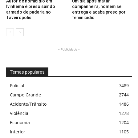
Autor de homicídio em
Um dia após matar
Ivinhema é preso saindo
companheira, homem se
armado de padaria no
entrega e acaba preso por
Taveirópolis
feminicídio
- Publicidade -
Temas populares
Policial
7489
Campo Grande
2744
Acidente/Trânsito
1486
Violência
1278
Economia
1204
Interior
1105