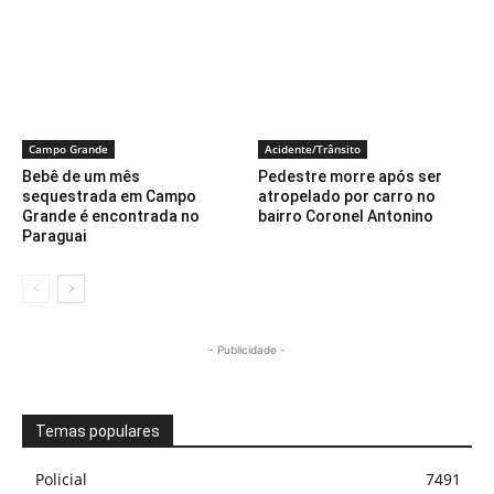
Campo Grande
Acidente/Trânsito
Bebê de um mês
Pedestre morre após ser
sequestrada em Campo
atropelado por carro no
Grande é encontrada no
bairro Coronel Antonino
Paraguai
- Publicidade -
Temas populares
Policial
7491