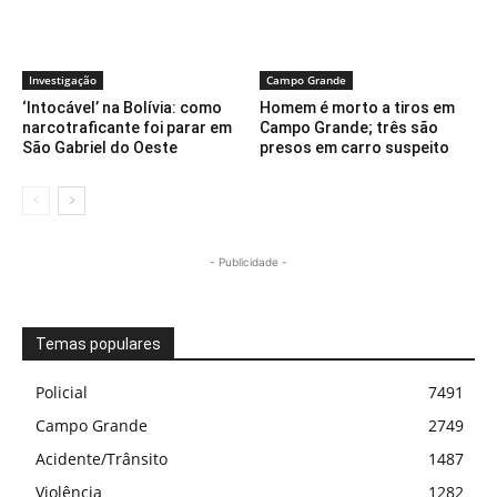
Investigação
Campo Grande
‘Intocável’ na Bolívia: como
Homem é morto a tiros em
narcotraficante foi parar em
Campo Grande; três são
São Gabriel do Oeste
presos em carro suspeito
- Publicidade -
Temas populares
Policial
7491
Campo Grande
2749
Acidente/Trânsito
1487
Violência
1282