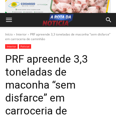
Início
Interior
PRF apreende 3,3 toneladas de maconha “sem disfarce”
em carroceria de caminhão
Interior
Policial
PRF apreende 3,3
toneladas de
maconha “sem
disfarce” em
carroceria de