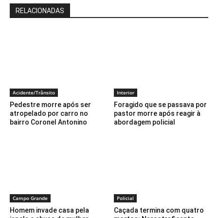
RELACIONADAS
Acidente/Trânsito
Interior
Pedestre morre após ser
Foragido que se passava por
atropelado por carro no
pastor morre após reagir à
bairro Coronel Antonino
abordagem policial
Campo Grande
Policial
Homem invade casa pela
Caçada termina com quatro