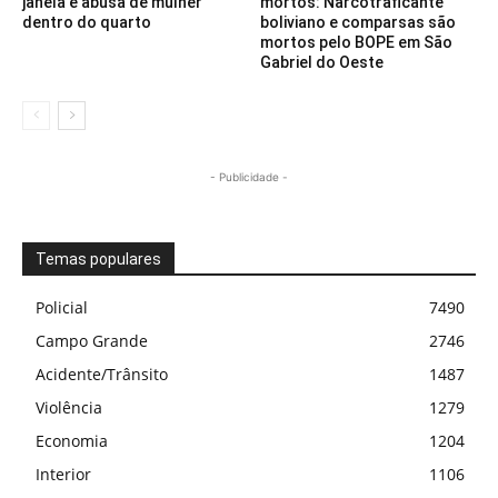
janela e abusa de mulher
mortos: Narcotraficante
dentro do quarto
boliviano e comparsas são
mortos pelo BOPE em São
Gabriel do Oeste
- Publicidade -
Temas populares
Policial
7490
Campo Grande
2746
Acidente/Trânsito
1487
Violência
1279
Economia
1204
Interior
1106