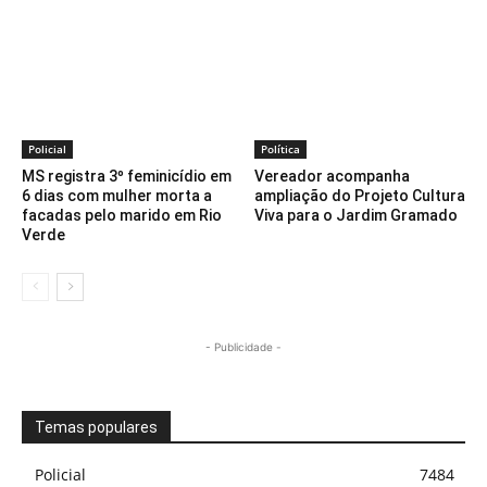
Policial
Política
MS registra 3º feminicídio em
Vereador acompanha
6 dias com mulher morta a
ampliação do Projeto Cultura
facadas pelo marido em Rio
Viva para o Jardim Gramado
Verde
- Publicidade -
Temas populares
Policial
7484