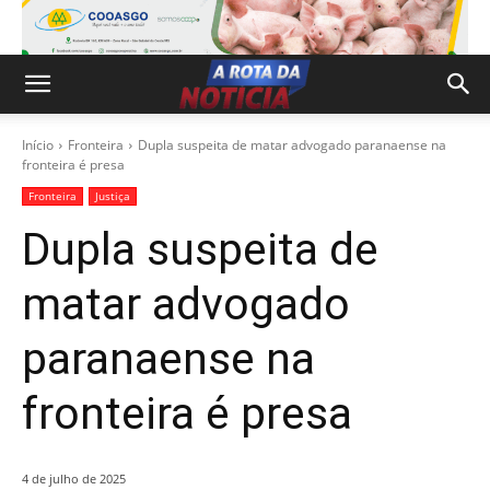
Início
Fronteira
Dupla suspeita de matar advogado paranaense na
fronteira é presa
Fronteira
Justiça
Dupla suspeita de
matar advogado
paranaense na
fronteira é presa
4 de julho de 2025