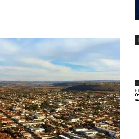
I
Ho
fi
me