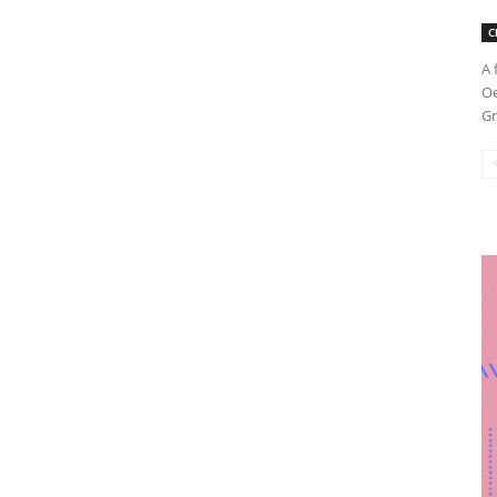
C
A 
Oe
Gr