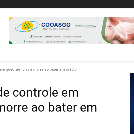
e em quebra-molas e morre ao bater em prédio
de controle em
morre ao bater em