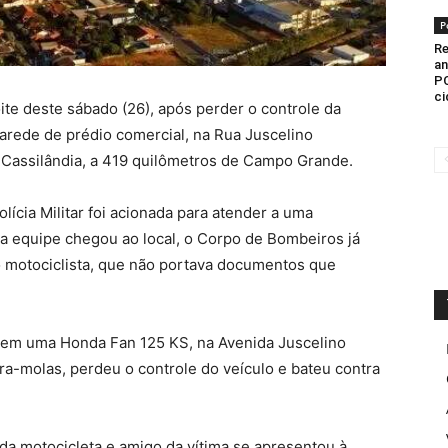
P
Re
an
PC
ci
te deste sábado (26), após perder o controle da
parede de prédio comercial, na Rua Juscelino
e Cassilândia, a 419 quilômetros de Campo Grande.
lícia Militar foi acionada para atender a uma
 a equipe chegou ao local, o Corpo de Bombeiros já
do motociclista, que não portava documentos que
 em uma Honda Fan 125 KS, na Avenida Juscelino
a-molas, perdeu o controle do veículo e bateu contra
 da motocicleta e amigo da vítima se apresentou à