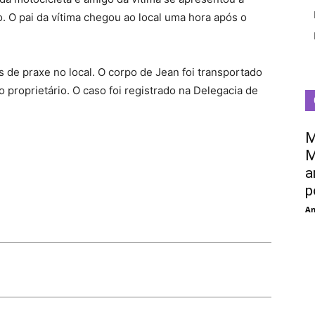
. O pai da vítima chegou ao local uma hora após o
os de praxe no local. O corpo de Jean foi transportado
ao proprietário. O caso foi registrado na Delegacia de
M
M
a
p
An