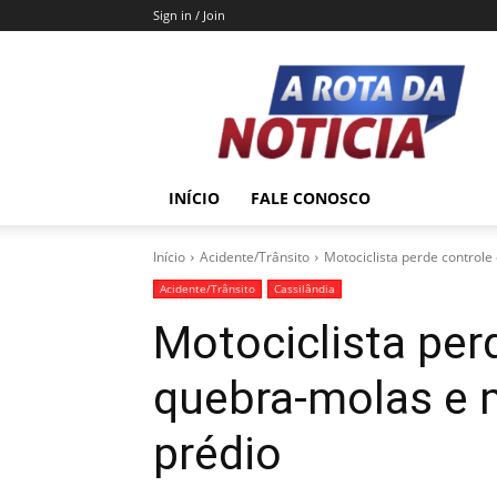
Sign in / Join
A
Rota
da
Notícia
INÍCIO
FALE CONOSCO
Início
Acidente/Trânsito
Motociclista perde control
Acidente/Trânsito
Cassilândia
Motociclista per
quebra-molas e 
prédio