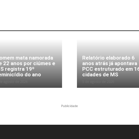
omem mata namorada
Relatório elaborado 6
e 22 anos por ciúmes e
anos atrás já apontava
S registra 19º
PCC estruturado em 1
eminicídio do ano
cidades de MS
de agosto de 2026
5 de agosto de 2026
Publicidade