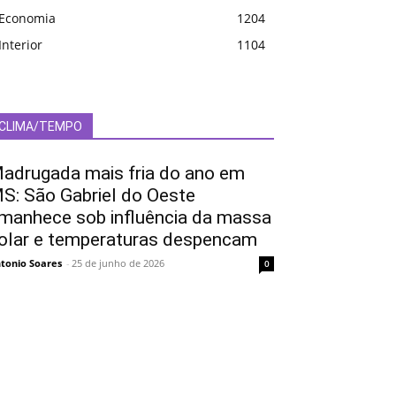
Economia
1204
Interior
1104
CLIMA/TEMPO
adrugada mais fria do ano em
S: São Gabriel do Oeste
manhece sob influência da massa
olar e temperaturas despencam
tonio Soares
-
25 de junho de 2026
0