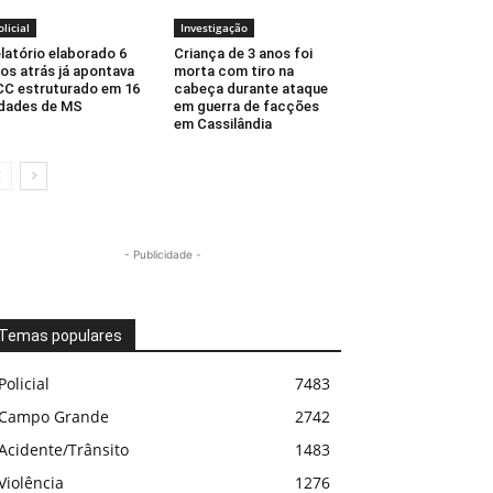
olicial
Investigação
latório elaborado 6
Criança de 3 anos foi
os atrás já apontava
morta com tiro na
C estruturado em 16
cabeça durante ataque
dades de MS
em guerra de facções
em Cassilândia
- Publicidade -
Temas populares
Policial
7483
Campo Grande
2742
Acidente/Trânsito
1483
Violência
1276