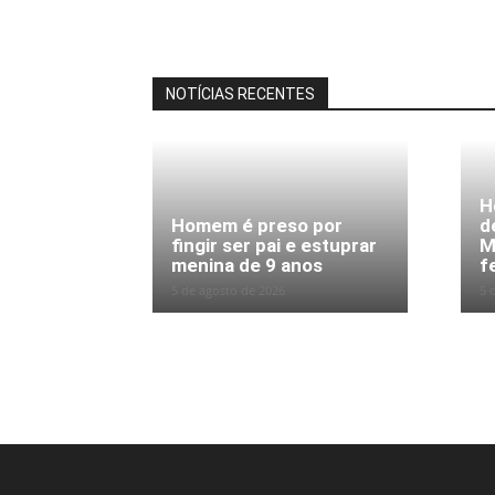
NOTÍCIAS RECENTES
H
Homem é preso por
d
fingir ser pai e estuprar
M
menina de 9 anos
f
5 de agosto de 2026
5 