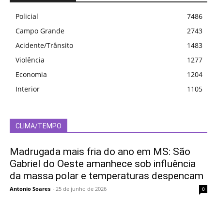
Policial
7486
Campo Grande
2743
Acidente/Trânsito
1483
Violência
1277
Economia
1204
Interior
1105
CLIMA/TEMPO
Madrugada mais fria do ano em MS: São
Gabriel do Oeste amanhece sob influência
da massa polar e temperaturas despencam
Antonio Soares
-
25 de junho de 2026
0