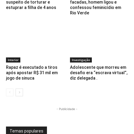
suspeito de torturar e
facadas, homem ligou e
estuprar a filha de 4 anos
confessou feminicídio em
Rio Verde
Interior
Investigação
Rapaz é executado a tiros
Adolescente que morreu em
após apostar R$ 31 mil em
desafio era “escrava virtual”,
jogo de sinuca
diz delegada .
- Publicidade -
Temas populares