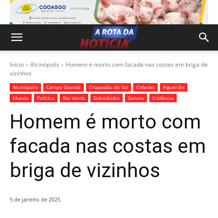
Início
Alcinópolis
Homem é morto com facada nas costas em briga de
vizinhos
Alcinópolis
Campo Grande
Chapadão do Sul
Cidades
Figueirão
Mundo
Política
Rio Verde
Sidrolândia
Sonora
Violência
Homem é morto com
facada nas costas em
briga de vizinhos
5 de janeiro de 2025