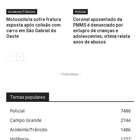
Acidente/Trânsito
Policial
Motociclista sofre fratura
Coronel aposentado da
exposta após colisão com
PMMS é denunciado por
carro em São Gabriel do
estupro de crianças e
Oeste
adolescentes; vítima relata
anos de abusos
- Publicidade -
Temas populares
Policial
7488
Campo Grande
2744
Acidente/Trânsito
1486
Violência
1277