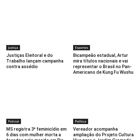
Justiça
Esportes
Justiças Eleitoral e do
Bicampeão estadual, Artur
Trabalho lançam campanha
mira títulos nacionais e vai
contra assédio
representar o Brasil no Pan-
Americano de Kung Fu Wushu
Policial
Política
MS registra 3º feminicídio em
Vereador acompanha
6 dias com mulher morta a
ampliação do Projeto Cultura