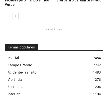
facadas pelo marido em Rio
Viva para o Jardim Gramado
Verde
- Publicidade -
Temas populares
Policial
7484
Campo Grande
2742
Acidente/Trânsito
1483
Violência
1276
Economia
1204
Interior
1104