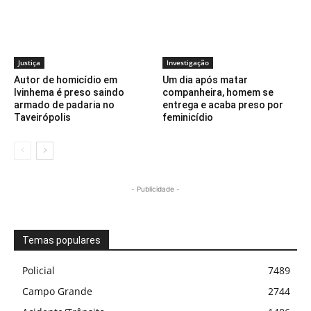
Justiça
Investigação
Autor de homicídio em
Um dia após matar
Ivinhema é preso saindo
companheira, homem se
armado de padaria no
entrega e acaba preso por
Taveirópolis
feminicídio
- Publicidade -
Temas populares
Policial
7489
Campo Grande
2744