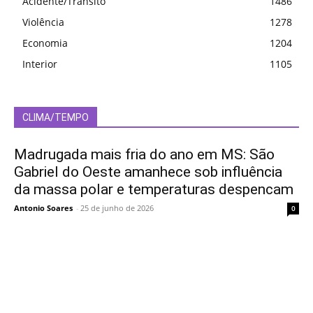
Acidente/Trânsito
1486
Violência
1278
Economia
1204
Interior
1105
CLIMA/TEMPO
Madrugada mais fria do ano em MS: São
Gabriel do Oeste amanhece sob influência
da massa polar e temperaturas despencam
Antonio Soares
-
25 de junho de 2026
0