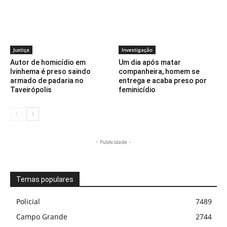
Justiça
Investigação
Autor de homicídio em
Um dia após matar
Ivinhema é preso saindo
companheira, homem se
armado de padaria no
entrega e acaba preso por
Taveirópolis
feminicídio
- Publicidade -
Temas populares
Policial
7489
Campo Grande
2744