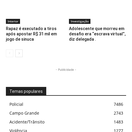
Interior
Investigação
Rapaz é executado a tiros
Adolescente que morreu em
após apostar R$ 31 mil em
desafio era “escrava virtual”,
jogo de sinuca
diz delegada .
- Publicidade -
Temas populares
Policial
7486
Campo Grande
2743
Acidente/Trânsito
1483
Violência
1277